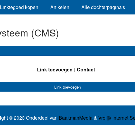
Linktegoed kopen
Artikelen
Alle dochterpagina's
ysteem (CMS)
Link toevoegen
Contact
Link toevoegen
ight © 2023 Onderdeel van
BaakmanMedia
&
Vrolijk Internet S